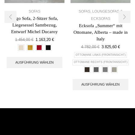
SOFAS
SOFAS
,
LOUNGESOFAS &
Togo Sofa, 2-Sitzer Sofa,
ECKSOFAS
Liegesessel Samtbezug,
Ecksofa „Summer“ mit
Entwurf Michel Ducaroy
Ottomane, Alberta – made in
Italy
1.454,00
€
1.163,20
€
4.782,00
€
3.825,60
€
OTTOMANE LINKS (FRONTANSICHT)
AUSFÜHRUNG WÄHLEN
OTTOMANE RECHTS (FRONTANSICHT)
AUSFÜHRUNG WÄHLEN