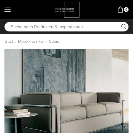
0
Start
Möbelklassiker
Sofas