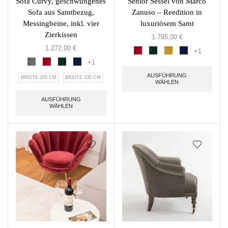
Sofa Curvy, geschwungenes
Senior Sessel von Marco
Sofa aus Samtbezug,
Zanuso – Reedition in
Messingbeine, inkl. vier
luxuriösem Samt
Zierkissen
1.795,00
€
1.272,00
€
+1
+1
AUSFÜHRUNG
BREITE 205 CM
BREITE 230 CM
WÄHLEN
AUSFÜHRUNG
WÄHLEN