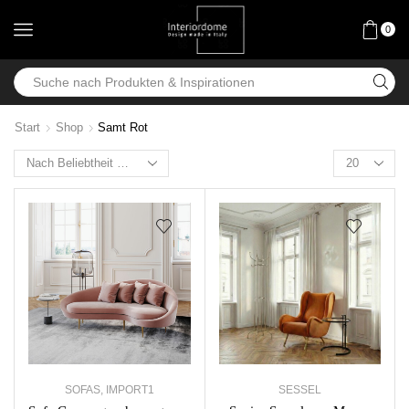
0
Start
Shop
Samt Rot
SOFAS
,
IMPORT1
SESSEL