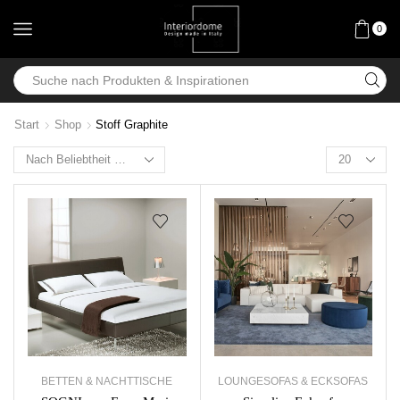
0
Start
Shop
Stoff Graphite
BETTEN & NACHTTISCHE
LOUNGESOFAS & ECKSOFAS