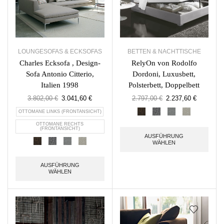
LOUNGESOFAS & ECKSOFAS
BETTEN & NACHTTISCHE
Charles Ecksofa , Design-
RelyOn von Rodolfo
Sofa Antonio Citterio,
Dordoni, Luxusbett,
Italien 1998
Polsterbett, Doppelbett
3.802,00
€
3.041,60
€
2.797,00
€
2.237,60
€
OTTOMANE LINKS (FRONTANSICHT)
OTTOMANE RECHTS
(FRONTANSICHT)
AUSFÜHRUNG
WÄHLEN
AUSFÜHRUNG
WÄHLEN