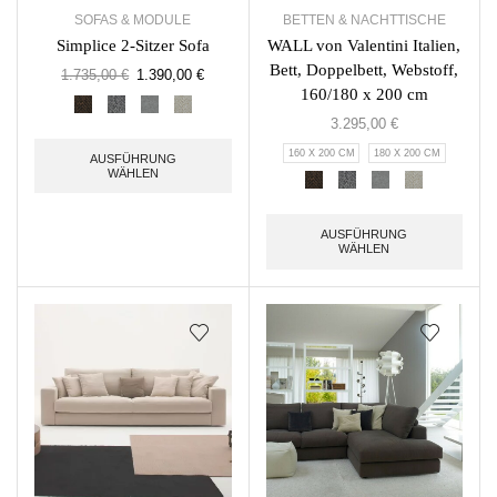
SOFAS & MODULE
BETTEN & NACHTTISCHE
Simplice 2-Sitzer Sofa
WALL von Valentini Italien,
Bett, Doppelbett, Webstoff,
1.735,00
€
1.390,00
€
160/180 x 200 cm
3.295,00
€
160 X 200 CM
180 X 200 CM
AUSFÜHRUNG
WÄHLEN
AUSFÜHRUNG
WÄHLEN