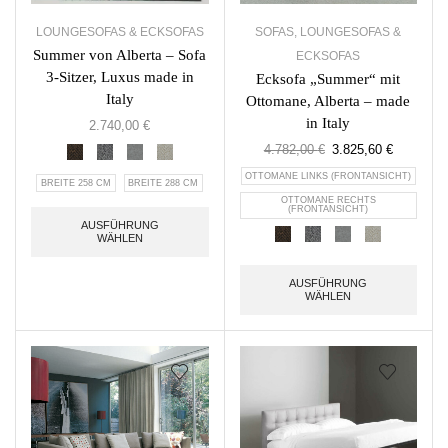
LOUNGESOFAS & ECKSOFAS
SOFAS
,
LOUNGESOFAS &
Summer von Alberta – Sofa
ECKSOFAS
3-Sitzer, Luxus made in
Ecksofa „Summer“ mit
Italy
Ottomane, Alberta – made
in Italy
2.740,00
€
4.782,00
€
3.825,60
€
OTTOMANE LINKS (FRONTANSICHT)
BREITE 258 CM
BREITE 288 CM
OTTOMANE RECHTS
(FRONTANSICHT)
AUSFÜHRUNG
WÄHLEN
AUSFÜHRUNG
WÄHLEN