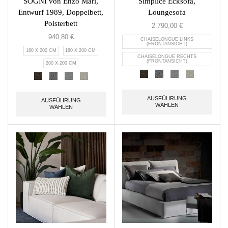
SOGNI von Enzo Mari,
Simplice Ecksofa,
Entwurf 1989, Doppelbett,
Loungesofa
Polsterbett
2.790,00
€
940,80
€
CHAISELONGUE LINKS
(FRONTANSICHT)
160 X 200 CM
180 X 200 CM
CHAISELONGUE RECHTS
(FRONTANSICHT)
200 X 200 CM
AUSFÜHRUNG
AUSFÜHRUNG
WÄHLEN
WÄHLEN