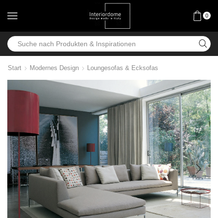
0
Start
Modernes Design
Loungesofas & Ecksofas