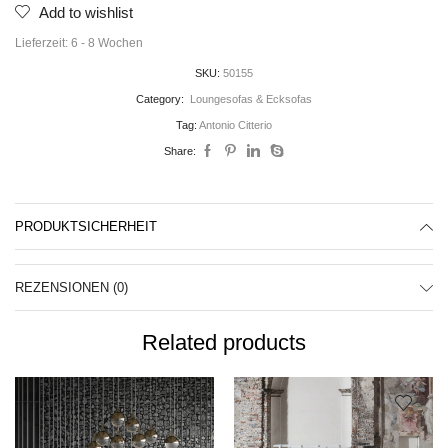
Add to wishlist
Lieferzeit:
6 - 8 Wochen
SKU:
50155
Category:
Loungesofas & Ecksofas
Tag:
Antonio Citterio
Share:
PRODUKTSICHERHEIT
REZENSIONEN (0)
Related products