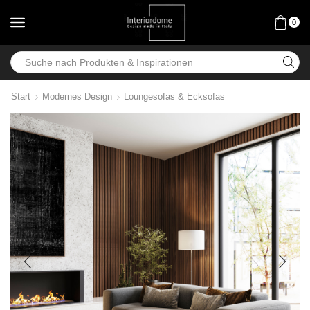
0
Start
Modernes Design
Loungesofas & Ecksofas