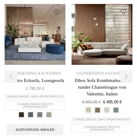
LOUNGESOFAS & ECKSOFAS
LOUNGESOFAS & ECKSOFAS
Simplice Ecksofa, Loungesofa
Ethos Sofa Kombination mit
runder Chaiselongue von
2.790,00
€
Valentini, Italien
CHAISELONGUE LINKS (FRONTANSICHT)
8.860,00
€
6.495,00
€
CHAISELONGUE RECHTS
(FRONTANSICHT)
CHAISELONGUE LINKS (FRONTANSICHT)
CHAISELONGUE RECHTS
AUSFÜHRUNG WÄHLEN
(FRONTANSICHT)