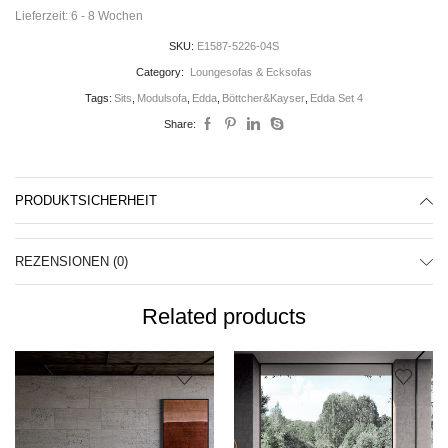
Lieferzeit:
6 - 8 Wochen
SKU:
E1587-5226-04S
Category:
Loungesofas & Ecksofas
Tags:
Sits
,
Modulsofa
,
Edda
,
Böttcher&Kayser
,
Edda Set 4
Share:
PRODUKTSICHERHEIT
REZENSIONEN (0)
Related products