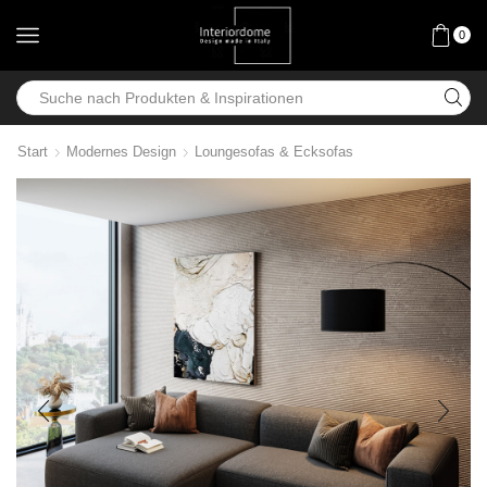
0
Start
Modernes Design
Loungesofas & Ecksofas