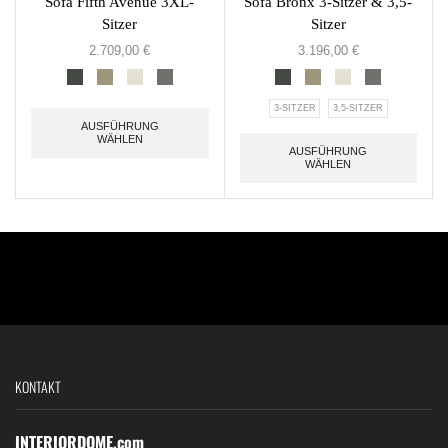
Sofa Fifth Avenue 3XL-
Sofa Bronx 3-Sitzer & 3,5-
Sitzer
Sitzer
2.709,00
€
3.196,00
€
3-SITZER
3,5-SITZER
AUSFÜHRUNG
WÄHLEN
AUSFÜHRUNG
WÄHLEN
KONTAKT
INTERIORDOME.com