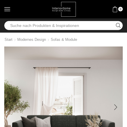
0
Start
Modernes Design
Sofas & Module