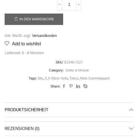
IN DEN WARENKORB
inkl. MwSt.
zzgl.
Versandkosten
Add to wishlist
Lieferzeit:
6 - 8 Wochen
SKU:
E1548-7127
Category:
Sofas & Module
Tags:
Sits
,
3
,
5-Sitzer-Sofa
,
Tokyo
,
Niels Gammelgaard
Share:
PRODUKTSICHERHEIT
REZENSIONEN (0)