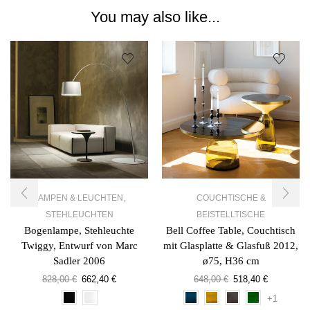
You may also like...
LAMPEN & LEUCHTEN
,
COUCHTISCHE &
STEHLEUCHTEN
BEISTELLTISCHE
Bogenlampe, Stehleuchte
Bell Coffee Table, Couchtisch
Twiggy, Entwurf von Marc
mit Glasplatte & Glasfuß 2012,
Sadler 2006
ø75, H36 cm
828,00
€
662,40
€
648,00
€
518,40
€
+1