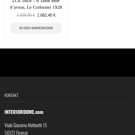
LC6 Tisch – 6 Table tube
d’avion, Le Corbusier 1928
1.328,00
€
1.062,40
€
IN DEN WARENKORB
KONTAKT
INTERIORDOME.com
Viale Giacomo Matteotti 15
50121 Firenze