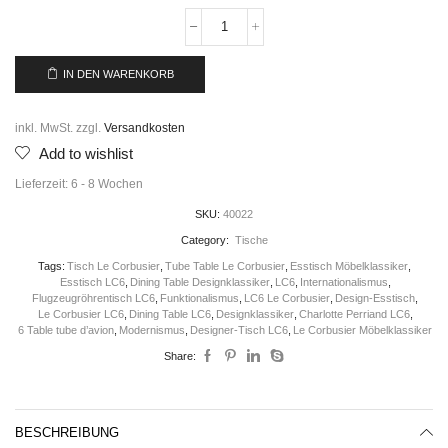
IN DEN WARENKORB
inkl. MwSt.
zzgl.
Versandkosten
Add to wishlist
Lieferzeit:
6 - 8 Wochen
SKU:
40022
Category:
Tische
Tags:
Tisch Le Corbusier
,
Tube Table Le Corbusier
,
Esstisch Möbelklassiker
,
Esstisch LC6
,
Dining Table Designklassiker
,
LC6
,
Internationalismus
,
Flugzeugröhrentisch LC6
,
Funktionalismus
,
LC6 Le Corbusier
,
Design-Esstisch
,
Le Corbusier LC6
,
Dining Table LC6
,
Designklassiker
,
Charlotte Perriand LC6
,
6 Table tube d’avion
,
Modernismus
,
Designer-Tisch LC6
,
Le Corbusier Möbelklassiker
Share:
BESCHREIBUNG