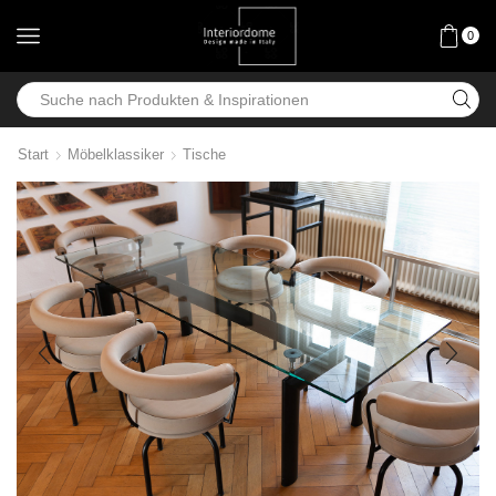
0
Start
Möbelklassiker
Tische