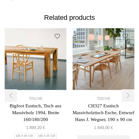
Related products
TISCHE
TISCHE
Bigfoot Esstisch, Tisch aus
CH327 Esstisch
Massivholz 1994, Breite
Massivholztisch Esche, Entwurf
160/180/200
Hans J. Wegner, 190 x 90 cm
1.899,20
€
1.849,00
€
160 X 90 CM
180 X 95 CM