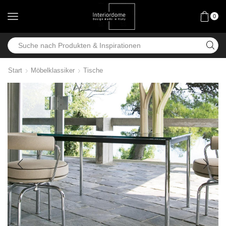
0
Start
Möbelklassiker
Tische