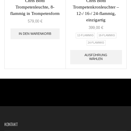
Chris Botti
Chris Botti
Trompetenleuchte, 8-
Trompetenkronleuchter –
flammig in Trompetenform
12-/ 16-/ 24-flammig,
einzigartig
579,00
€
399,00
€
IN DEN WARENKORB
12-FLAMMIG
16-FLAMMIG
24-FLAMMIG
AUSFÜHRUNG
WÄHLEN
KONTAKT