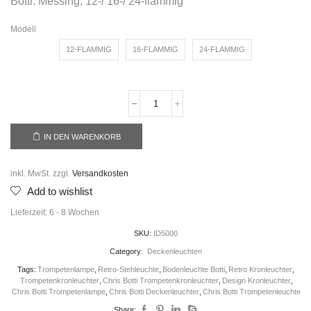
Botti. Messing, 12-/ 16-/ 24-flammig
Modell
12-FLAMMIG
16-FLAMMIG
24-FLAMMIG
IN DEN WARENKORB
inkl. MwSt.
zzgl.
Versandkosten
Add to wishlist
Lieferzeit:
6 - 8 Wochen
SKU:
ID5000
Category:
Deckenleuchten
Tags:
Trompetenlampe
,
Retro-Stehleuchte
,
Bodenleuchte Botti
,
Retro Kronleuchter
,
Trompetenkronleuchter
,
Chris Botti Trompetenkronleuchter
,
Design Kronleuchter
,
Chris Botti Trompetenlampe
,
Chris Botti Deckenleuchter
,
Chris Botti Trompetenleuchte
Share: