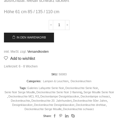
ausrichtbar. Metall schwarz lackiert
Höhe 61 cm 85 / 135 / 110 cm
IN DEN WARENKORB
inkl. MwSt.
zzgl.
Versandkosten
Add to wishlist
Lieferzeit:
6 - 8 Wochen
SKU:
50083
Categories:
Lampen & Leuchten
,
Deckenleuchten
Tags:
Galeries Lafayette Serie Noir
,
Deckenleuchte Serie Noir
,
Serie Noir Serge Mouille
,
Deckenleuchte Serie Noir 2-flammig
,
Serge Mouille Serie Noir
,
Deckenleuchte MCL R3
,
Deckenlampe Designklassiker
,
Deckenlampe schwarz
,
Deckenleuchte
,
Deckenleuchte 20. Jahrhundert
,
Deckenleuchte 50er Jahre
,
Designklassiker
,
Deckenleuchte Designklassiker
,
Deckenleuchte drehbar
,
Deckenleuchte Serge Mouille
,
Deckenleuchte schwarz
Share: