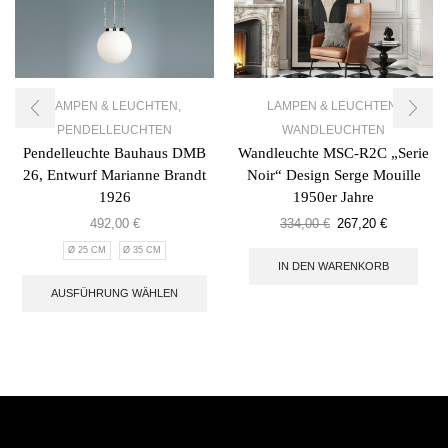
LAMPEN & LEUCHTEN
,
LAMPEN & LEUCHTEN
,
PENDELLEUCHTEN
WANDLEUCHTEN
Pendelleuchte Bauhaus DMB
Wandleuchte MSC-R2C „Serie
26, Entwurf Marianne Brandt
Noir“ Design Serge Mouille
1926
1950er Jahre
492,00
€
334,00
€
267,20
€
Ø 25 CM
Ø 35 CM
IN DEN WARENKORB
AUSFÜHRUNG WÄHLEN