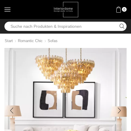
0
Start
Romantic Chic
Sofas