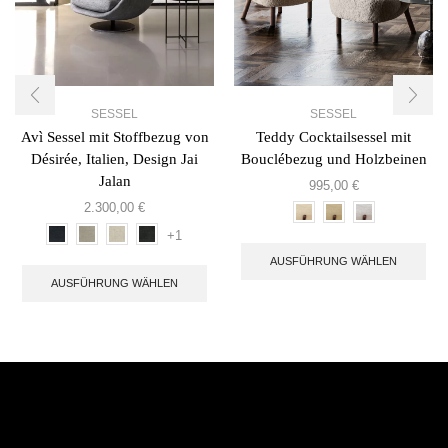
SESSEL
SESSEL
Avì Sessel mit Stoffbezug von
Teddy Cocktailsessel mit
Désirée, Italien, Design Jai
Bouclébezug und Holzbeinen
Jalan
995,00
€
2.300,00
€
+1
AUSFÜHRUNG WÄHLEN
AUSFÜHRUNG WÄHLEN