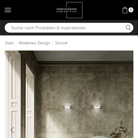
0
Start
Modernes Design
Sessel