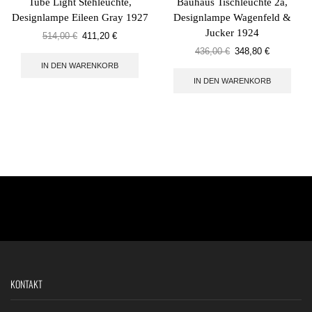
Tube Light Stehleuchte,
Bauhaus Tischleuchte 2a,
Designlampe Eileen Gray 1927
Designlampe Wagenfeld &
Jucker 1924
514,00
€
411,20
€
436,00
€
348,80
€
IN DEN WARENKORB
IN DEN WARENKORB
KONTAKT