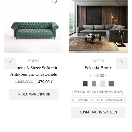
SOFAS
SOFAS
Martens 3-Sitzer Sofa mit
Ecksofa Bronx
Antikbeinen, Chesterfield
7.236,00
€
1.849,00
€
1.479,00
€
OTTOMANE LINKS (FRONTANSICHT)
IN DEN WARENKORB
OTTOMANE RECHTS (FRONTANSICHT)
AUSFÜHRUNG WÄHLEN