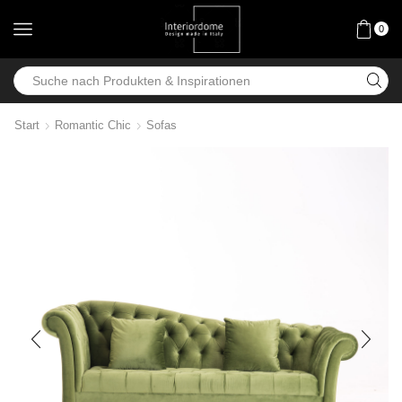
0
Start
Romantic Chic
Sofas