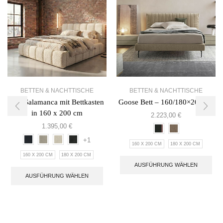
BETTEN & NACHTTISCHE
BETTEN & NACHTTISCHE
Bett Salamanca mit Bettkasten
Goose Bett – 160/180×200 cm
in 160 x 200 cm
2.223,00
€
1.395,00
€
+1
160 X 200 CM
180 X 200 CM
160 X 200 CM
180 X 200 CM
AUSFÜHRUNG WÄHLEN
AUSFÜHRUNG WÄHLEN