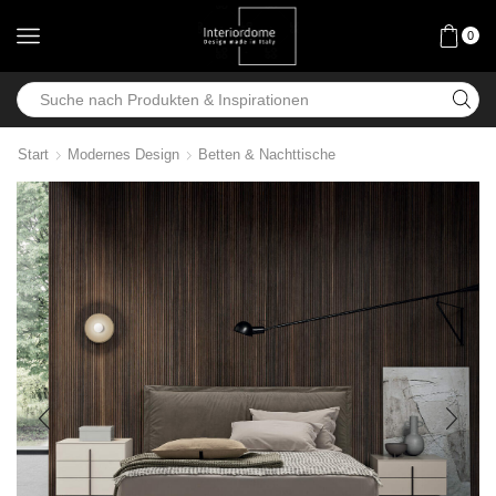
0
Start
Modernes Design
Betten & Nachttische