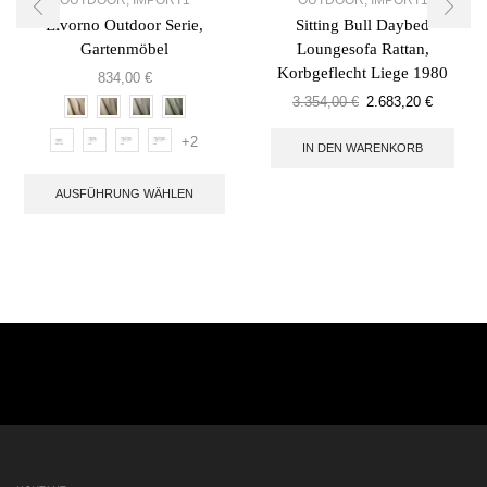
Livorno Outdoor Serie,
Sitting Bull Daybed
Gartenmöbel
Loungesofa Rattan,
Korbgeflecht Liege 1980
834,00
€
3.354,00
€
2.683,20
€
+2
IN DEN WARENKORB
AUSFÜHRUNG WÄHLEN