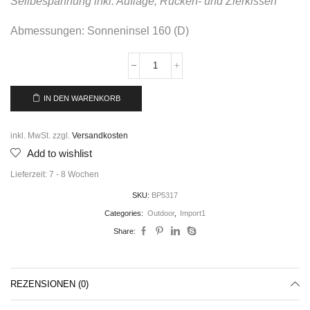
Seilbespannung inkl. Auflage, Rücken- und Zierkissen
Abmessungen: Sonneninsel 160 (D)
IN DEN WARENKORB
inkl. MwSt.
zzgl.
Versandkosten
Add to wishlist
Lieferzeit:
7 - 8 Wochen
SKU:
BP5317
Categories:
Outdoor
,
Import1
Share:
REZENSIONEN (0)