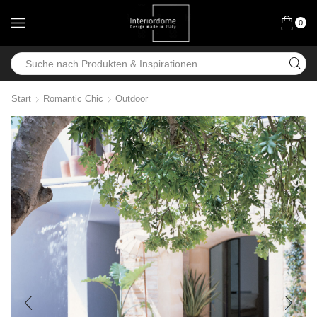
0
Start
Romantic Chic
Outdoor