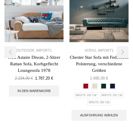
OUTDOOR
,
IMPORT1
SOFAS
,
IMPORT1
Fred Astaire Diwan, 2-Sitzer
Chester Star Sofa mit Federkern
Rattan Sofa, Korbgeflecht
Polsterung, verschiedene
Loungesofa 1978
Größen
2.234,00
€
1.787,20
€
1.695,00
€
IN DEN WARENKORB
BREITE 195 CM
BREITE 255 CM
BREITE 295 CM
AUSFÜHRUNG WÄHLEN