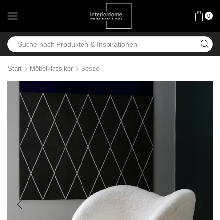
0
Start
Möbelklassiker
Sessel