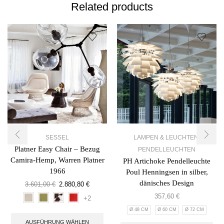
Related products
SESSEL
LAMPEN & LEUCHTEN
,
Platner Easy Chair – Bezug
PENDELLEUCHTEN
Camira-Hemp, Warren Platner
PH Artichoke Pendelleuchte
1966
Poul Henningsen in silber,
dänisches Design
3.601,00
€
2.880,80
€
357,60
€
+2
Ø 48 CM
Ø 60 CM
Ø 72 CM
AUSFÜHRUNG WÄHLEN