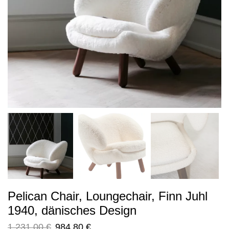
Pelican Chair, Loungechair, Finn Juhl
1940, dänisches Design
1.231,00
€
984,80
€