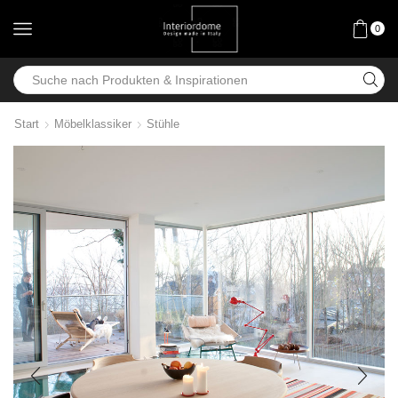
0
Start
Möbelklassiker
Stühle