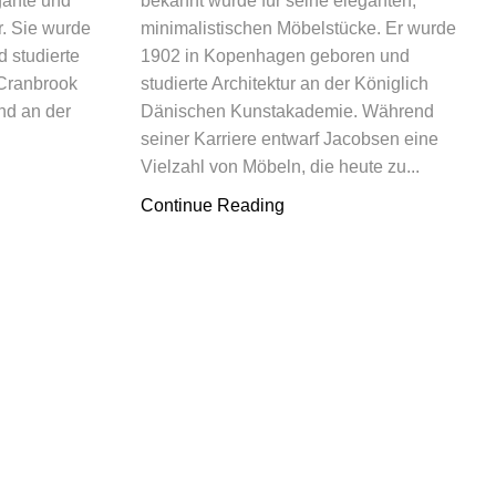
egante und
bekannt wurde für seine eleganten,
. Sie wurde
minimalistischen Möbelstücke. Er wurde
 studierte
1902 in Kopenhagen geboren und
 Cranbrook
studierte Architektur an der Königlich
nd an der
Dänischen Kunstakademie. Während
seiner Karriere entwarf Jacobsen eine
Vielzahl von Möbeln, die heute zu...
Continue Reading