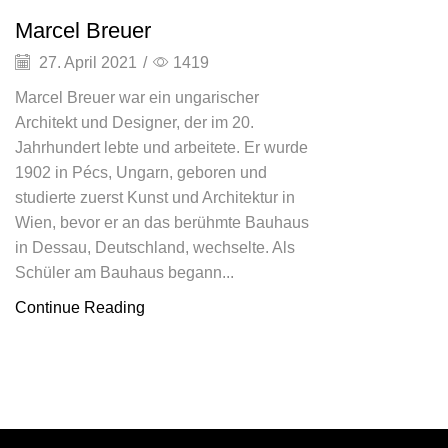
Marcel Breuer
27. April 2021
/
1419
Marcel Breuer war ein ungarischer
Architekt und Designer, der im 20.
Jahrhundert lebte und arbeitete. Er wurde
1902 in Pécs, Ungarn, geboren und
studierte zuerst Kunst und Architektur in
Wien, bevor er an das berühmte Bauhaus
in Dessau, Deutschland, wechselte. Als
Schüler am Bauhaus begann...
Continue Reading