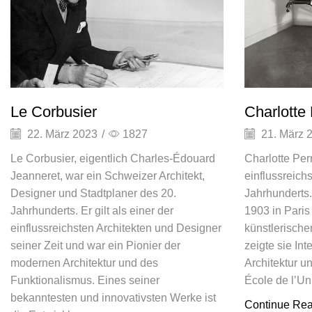
Le Corbusier
Charlotte
22. März 2023
/
1827
21. März 
Le Corbusier, eigentlich Charles-Édouard
Charlotte Per
Jeanneret, war ein Schweizer Architekt,
einflussreich
Designer und Stadtplaner des 20.
Jahrhunderts
Jahrhunderts. Er gilt als einer der
1903 in Paris
einflussreichsten Architekten und Designer
künstlerische
seiner Zeit und war ein Pionier der
zeigte sie In
modernen Architektur und des
Architektur un
Funktionalismus. Eines seiner
École de l’Un
bekanntesten und innovativsten Werke ist
Continue Re