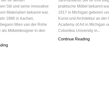
 der für seinen
Jahrhunderts, die für ihre el
hen Stil und seine innovative
praktische Möbel bekannt war
on Materialien bekannt war.
1917 in Michigan geboren und
ahr 1886 in Aachen,
Kunst und Architektur an der
 begann Mies van der Rohe
Academy of Art in Michigan u
e als Möbeldesigner in den
Columbia University in...
Continue Reading
ading