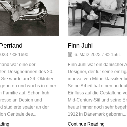
 Perriand
Finn Juhl
2023
/
1690
6. März 2023
/
1561
riand war eine der
Finn Juhl war ein dänischer A
sten Designerinnen des 20.
Designer, der für seine einzi
. Sie wurde am 24. Oktober
innovativen Möbelklassiker be
 geboren und wuchs in einer
Seine Arbeit hat einen bede
n Familie auf. Schon früh
Einfluss auf die Gestaltung 
teresse an Design und
Mid-Century-Stil und seine E
d studierte später an der
heute immer noch sehr begehr
ion Centrale des...
1912 in Dänemark geboren...
ading
Continue Reading