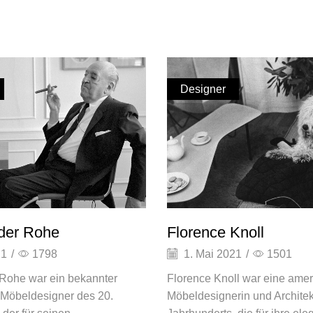
Designer
der Rohe
Florence Knoll
21
/
1798
1. Mai 2021
/
1501
 Rohe war ein bekannter
Florence Knoll war eine ame
 Möbeldesigner des 20.
Möbeldesignerin und Architek