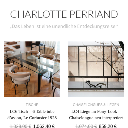
CHARLOTTE PERRIAND
„Das Leben ist eine unendliche Entdeckungsreise.“
TISCHE
CHAISELONGUES & LIEGEN
LC6 Tisch – 6 Table tube
LC4 Liege im Pony-Look –
d’avion, Le Corbusier 1928
Chaiselongue neu interpretiert
1.328,00
€
1.062,40
€
1.074,00
€
859,20
€