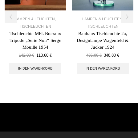
LAMPEN & LEUCHTEN
,
LAMPEN & LEUCHTEN
,
TISCHLEUCHTEN
TISCHLEUCHTEN
Tischleuchte MFL Bueraux
Bauhaus Tischleuchte 2a,
Tripode „Serie Noir“ Serge
Designlampe Wagenfeld &
Mouille 1954
Jucker 1924
142,00
€
113,60
€
436,00
€
348,80
€
IN DEN WARENKORB
IN DEN WARENKORB